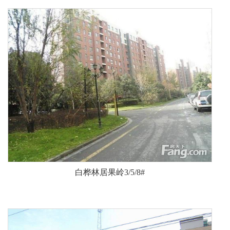
白桦林居果岭3/5/8#