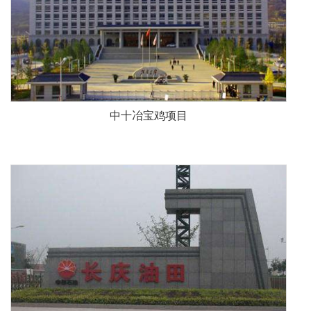
应用领域
老小区改造
自来水厂应用
智能化应用
美丽乡村应用
市政应用
餐饮应用
别墅底跃应用
高层建筑应用
商业综合体应用
工业园区应用
消防应用
公路、铁路应用
中十冶宝鸡项目
销售与服务
售前咨询
售后服务
营销网络
电子画册
客户案例
社会责任