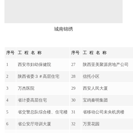
1
西安市妇幼保健院
27
陕西亚美聚源房地产公司
2
陕西省委３＃高层住宅
28
信托小区
3
万杰医院
29
西安人民大厦
4
省计委高层住宅
30
宝鸡秦明集团
5
省交警总队综合楼、住宅楼
31
省移动公司未央机房楼
6
省公安厅培训大厦
32
万景花园
7
乌鲁木齐市建工花园
33
红庙坡信用社
8
二炮工程学院培训楼
34
煤炭厅高层住宅
9
西安软件园发展中心
35
理工大学综合楼
10
含光家园
36
福星科技大厦
11
第四军医大学高层住宅
37
五O四所高层住宅