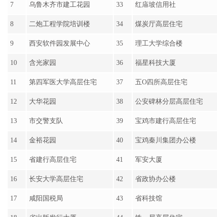
12
大华花园
38
公安碑林分层高层住宅
13
市交警支队
39
宝鸡市建行高层住宅
14
金裕花园
40
宝鸡秦川集团办公楼
15
省建行高层住宅
41
军安大厦
16
长安大学高层住宅
42
省政协办公楼
17
咸阳国税局
43
省科技馆
18
省出版发行大厦
44
铁一局高层住宅
19
西安国际展览中心
45
五O四所航天大厦
20
西铁分局４＃高层住宅
46
宝鸡煤气公司办公楼
21
六三一研究所１５号楼高层
47
西北水电设计院
22
航空六三一研究所科研楼
48
市西苑建设开发公司东八路