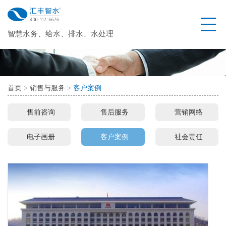
首页
导
智慧水务、给水、排水、水处理
走进汇丰
航
汇丰简介
汇丰文化
人才招聘
各地分公司
联系方式
资质证书
首页
>
销售与服务
>
客户案例
资讯与文章
售前咨询
售后服务
营销网络
行业资讯
汇丰资讯
资料中心
电子画册
客户案例
社会责任
产品中心
二次供水
水厂
智能表计
污水处理
污提
水箱
水泵
消防
其他
隔油
化粪池