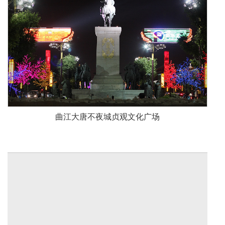
曲江大唐不夜城贞观文化广场