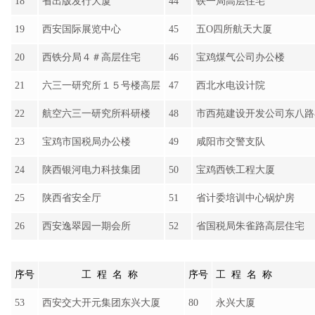
23
宝鸡市国税局办公楼
49
咸阳市交警支队
24
陕西银河电力科技集团
50
宝鸡西铁工程大厦
25
陕西省安全厅
51
省计委培训中心锅炉房
26
西安逸翠园一期会所
52
省国税局朱雀路高层住宅
序号
工 程 名 称
序号
工 程 名 称
53
西安交大开元集团东兴大厦
80
永兴大厦
54
中保寿险公司住宅
81
万年饭店
55
八里村住宅楼
82
省国税局办公楼
56
市工商房地产西苑大厦
83
榆林市靖边且政府办公
57
福园大厦
84
西北航空油料公司住宅
58
省机械设备进出口公司高层住宅
85
西安市土门爱家超市