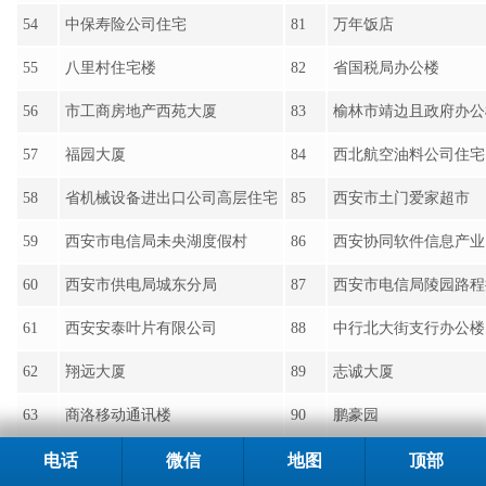
59
西安市电信局未央湖度假村
86
西安协同软件信息产业
60
西安市供电局城东分局
87
西安市电信局陵园路程
61
西安安泰叶片有限公司
88
中行北大街支行办公楼
62
翔远大厦
89
志诚大厦
63
商洛移动通讯楼
90
鹏豪园
64
延安火车站
91
陕西师范艺术学校
65
中联颐和园
92
建设大厦
66
榆林火车站
93
市供电局高层住宅
67
中交第一勘察院高层住宅
94
西安铁路分局高层住宅
68
省畜牧研究所住宅楼
95
方兴大厦
电话
微信
地图
顶部
69
市邮区中心局未央湖培训中心
96
西安高新医院