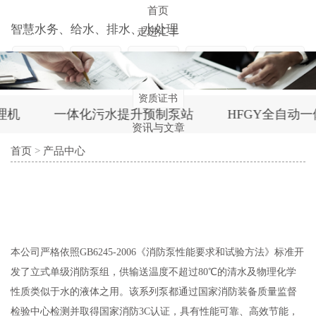
首页
智慧水务、给水、排水、水处理
走进汇丰
汇丰简介
汇丰文化
人才招聘
各地分公司
联系方式
资质证书
机
一体化污水提升预制泵站
HFGY全自动一
资讯与文章
首页
>
产品中心
行业资讯
汇丰资讯
资料中心
产品中心
二次供水
水厂
智能表计
污水处理
污提
水箱
本公司严格依照GB6245-2006《消防泵性能要求和试验方法》标准开
水泵
消防
其他
隔油
化粪池
发了立式单级消防泵组，供输送温度不超过80℃的清水及物理化学
应用领域
性质类似于水的液体之用。该系列泵都通过国家消防装备质量监督
老小区改造
自来水厂应用
智能化应用
美丽乡村应用
检验中心检测并取得国家消防3C认证，具有性能可靠、高效节能，