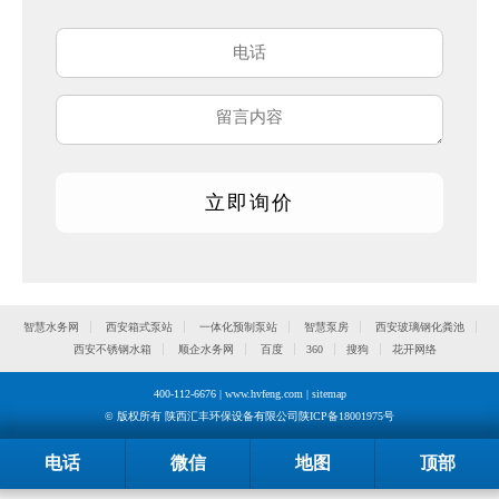
智慧水务网
西安箱式泵站
一体化预制泵站
智慧泵房
西安玻璃钢化粪池
西安不锈钢水箱
顺企水务网
百度
360
搜狗
花开网络
400-112-6676 | www.hvfeng.com |
sitemap
© 版权所有 陕西汇丰环保设备有限公司
陕ICP备18001975号
电话
微信
地图
顶部