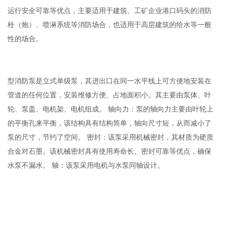
运行安全可靠等优点，主要适用于建筑、工矿企业港口码头的消防
市政应用
餐饮应用
别墅底跃应用
高层建筑应用
栓（炮）、喷淋系统等消防场合，也适用于高层建筑的给水等一般
性的场合。
商业综合体应用
工业园区应用
消防应用
公路、铁路应用
销售与服务
型消防泵是立式单级泵，其进出口在同一水平线上可方便地安装在
售前咨询
售后服务
营销网络
电子画册
客户案例
管道的任何位置，安装维修方便、占地面积小。其主要由泵体、叶
轮、泵盖、电机架、电机组成。 轴向力：泵的轴向力主要由叶轮上
社会责任
的平衡孔来平衡，该结构具有结构简单，轴向尺寸短，从而减小了
泵的尺寸，节约了空间。 密封：该泵采用机械密封，其材质为硬质
合金对石墨。该机械密封具有使用寿命长、密封可靠等优点，确保
水泵不漏水。 轴：该泵采用电机与水泵同轴设计。